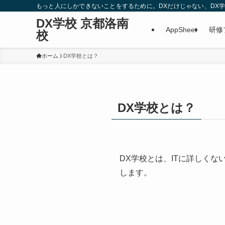
もっと人にしかできないことをするために。DXだけじゃない、DX学校で
DX学校 京都洛南
AppSheet
研修
校
ホーム
DX学校とは？
DX学校とは？
DX学校とは、ITに詳しく
します。